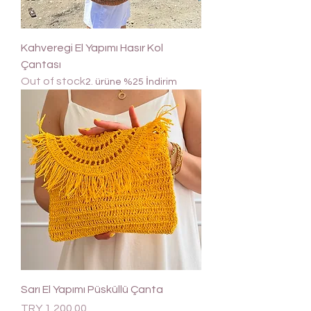
Kahveregi El Yapımı Hasır Kol
Çantası
Out of stock
2. ürüne %25 İndirim
Sarı El Yapımı Püsküllü Çanta
Price
TRY 1,200.00