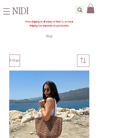
NIDI
Free shipping on all orders of 5000 TL or more!
Shipping fee depends on your location.
Bag
Filter