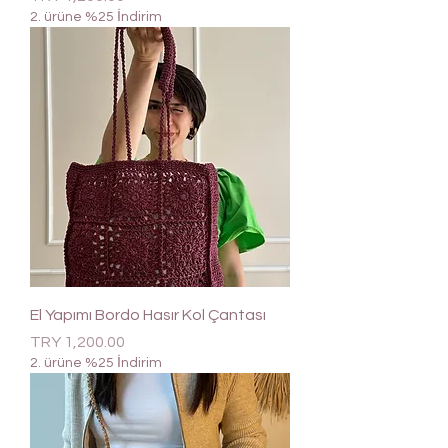
2. ürüne %25 İndirim
El Yapımı Bordo Hasır Kol Çantası
Price
TRY 1,200.00
2. ürüne %25 İndirim