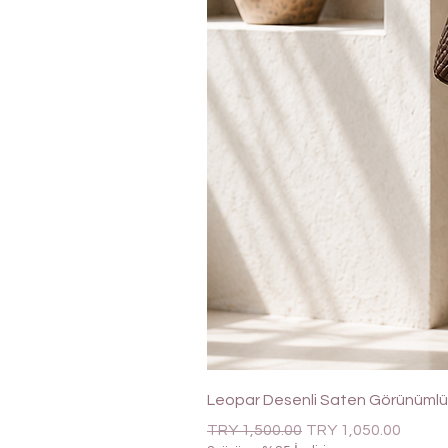
Leopar Desenli Saten Görünümlü 
Regular Price
Sale Price
TRY 1,500.00
TRY 1,050.00