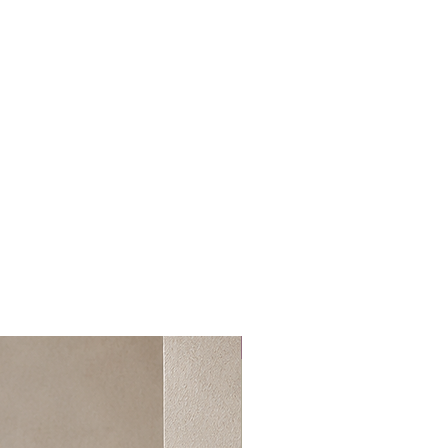
 tarihinden sonra 14 gün içerisinde
u süreyi aşan ürünlerin iadesi kabul
nler karşı ödemeli olarak size
.
atabilmemiz için
dresine İADE başlığıyla mail
 olduğunuz iade ürün, ilgili
incelenerek iade talebinizin
ğı mail aracığıyla bildirilir.
andıktan sonra 1-3 günü içerisinde
deme yöntemine göre kargo
n iade bedeli tarafınıza
En Yeniler