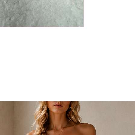
ürünlerinizi teslimat
iade edebilirsiniz. B
edilmeyecek olup ürü
geri gönderilecektir
İade işleminizi başl
info@nidistore.com a
atmanız yeterlidir.
Tarafımıza göndermiş
ekibimiz tarafından 
onaylanıp onaylanmadı
İade işleminiz onayl
seçmiş olduğunuz ö
bedeli düşülerek ürü
gönderilecektir.