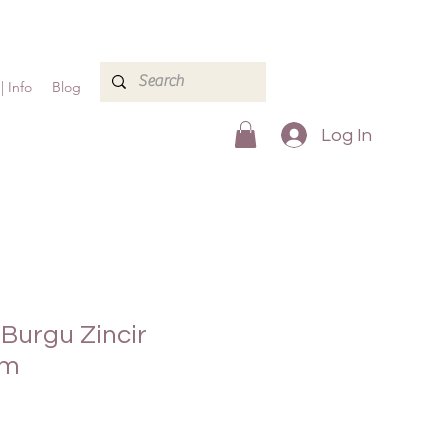
| Info
Blog
Log In
 Burgu Zincir
cm