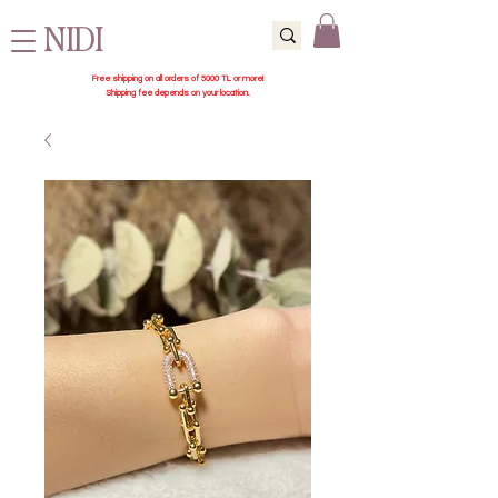
NIDI
Free shipping on all orders of 5000 TL or more!
Shipping fee depends on your location.