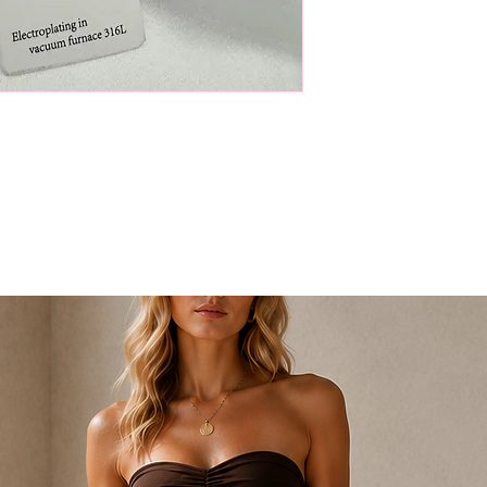
ürünlerinizi teslimat
iade edebilirsiniz. B
edilmeyecek olup ürü
geri gönderilecektir
İade işleminizi başl
info@nidistore.com a
atmanız yeterlidir.
Tarafımıza göndermiş
ekibimiz tarafından 
onaylanıp onaylanmadı
İade işleminiz onayl
seçmiş olduğunuz ö
bedeli düşülerek ürü
gönderilecektir.