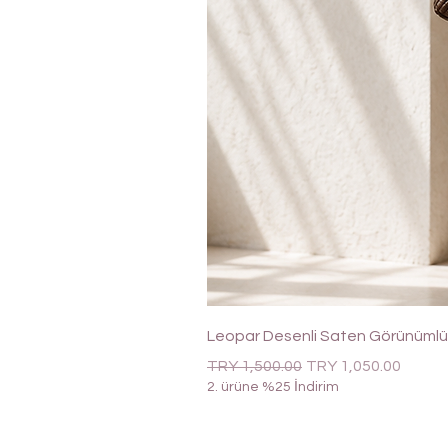
Leopar Desenli Saten Görünümlü 
Regular Price
Sale Price
TRY 1,500.00
TRY 1,050.00
2. ürüne %25 İndirim