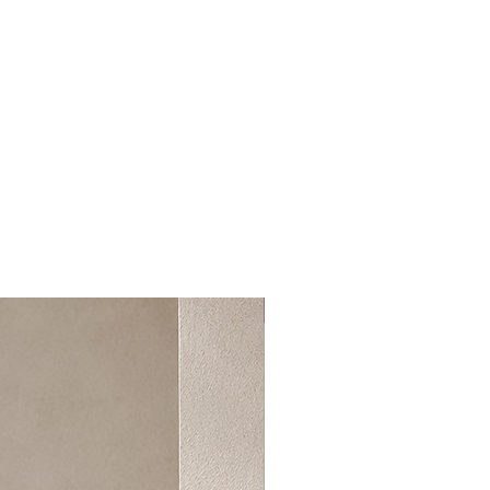
 tarihinden sonra 14 gün içerisinde
u süreyi aşan ürünlerin iadesi kabul
nler karşı ödemeli olarak size
.
atabilmemiz için
dresine İADE başlığıyla mail
 olduğunuz iade ürün, ilgili
incelenerek iade talebinizin
ğı mail aracığıyla bildirilir.
andıktan sonra 1-3 günü içerisinde
deme yöntemine göre kargo
n iade bedeli tarafınıza
En Yeniler