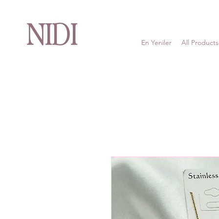
NIDI
En Yeniler
All Products