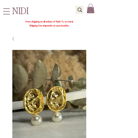
NIDI
Free shipping on all orders of 5000 TL or more!
Shipping fee depends on your location.