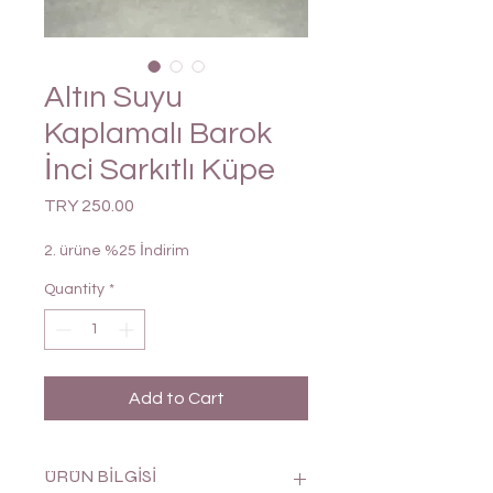
Altın Suyu
Kaplamalı Barok
İnci Sarkıtlı Küpe
Price
TRY 250.00
2. ürüne %25 İndirim
Quantity
*
Add to Cart
ÜRÜN BİLGİSİ