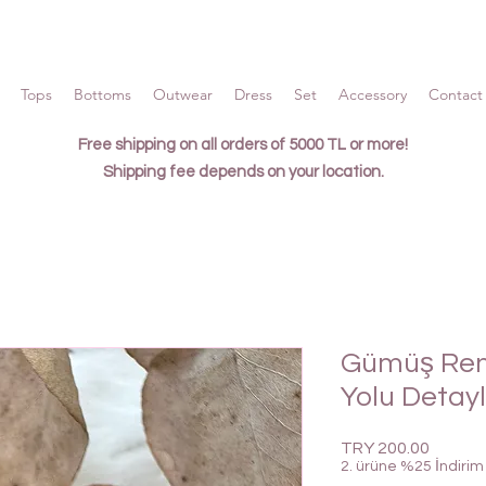
Tops
Bottoms
Outwear
Dress
Set
Accessory
Contact 
Free shipping on all orders of 5000 TL or more!
Shipping fee depends on your location.
Gümüş Reng
Yolu Detay
Price
TRY 200.00
2. ürüne %25 İndirim