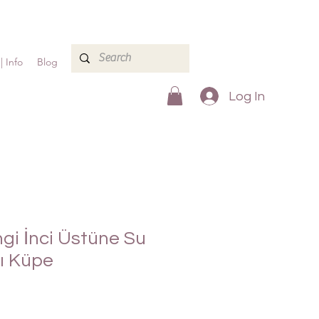
| Info
Blog
Log In
i İnci Üstüne Su
lı Küpe