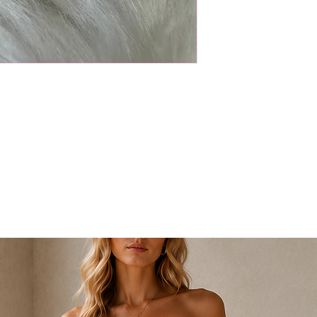
ürünlerinizi teslimat
iade edebilirsiniz. B
edilmeyecek olup ürü
geri gönderilecektir
İade işleminizi başl
info@nidistore.com a
atmanız yeterlidir.
Tarafımıza göndermiş
ekibimiz tarafından 
onaylanıp onaylanmadı
İade işleminiz onayl
seçmiş olduğunuz ö
bedeli düşülerek ürü
gönderilecektir.