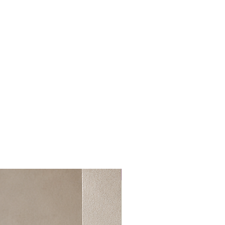
 tarihinden sonra 14 gün içerisinde
u süreyi aşan ürünlerin iadesi kabul
nler karşı ödemeli olarak size
.
atabilmemiz için
dresine İADE başlığıyla mail
 olduğunuz iade ürün, ilgili
incelenerek iade talebinizin
ğı mail aracığıyla bildirilir.
andıktan sonra 1-3 günü içerisinde
deme yöntemine göre kargo
n iade bedeli tarafınıza
En Yeniler