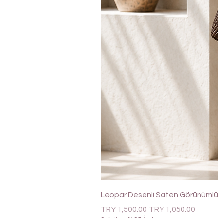
Leopar Desenli Saten Görünümlü 
Regular Price
Sale Price
TRY 1,500.00
TRY 1,050.00