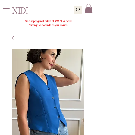
NIDI
Free shipping on all orders of 5000 TL or more!
Shipping fee depends on your location.