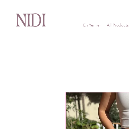
NIDI
En Yeniler
All Products