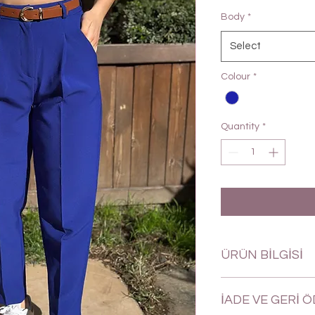
Body
*
Select
Colour
*
Quantity
*
ÜRÜN BİLGİSİ
ÜRÜN BİLGİSİ
İADE VE GERİ 
Önden cepli. Arkası gi