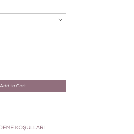
Add to Cart
ÖDEME KOŞULLARI
zli cepli. Kemerli. Önden Pileli.