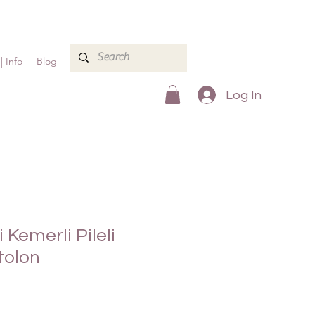
| Info
Blog
Log In
 Kemerli Pileli
tolon