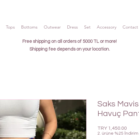
Tops
Bottoms
Outwear
Dress
Set
Accessory
Contact 
Free shipping on all orders of 5000 TL or more!
Shipping fee depends on your location.
Saks Mavisi
Havuç Pan
Price
TRY 1,450.00
2. ürüne %25 İndirim