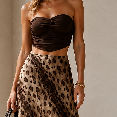
L/40: 97cm
XL/42: 99cm
Maksimum 30 dereced
ısıda ütülenir. Kuru 
yapılmaz.