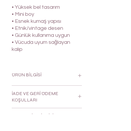
• Yüksek bel tasarım
• Mini boy
• Esnek kumaş yapısı
• Etnik/vintage desen
• Günlük kullanıma uygun
• Vücuda uyum sağlayan
kalıp
ÜRÜN BİLGİSİ
%100 pamuk
İADE VE GERİ ÖDEME
KOŞULLARI
Siz değerli müşterilerimizin
GÖNDERİM BİLGİSİ
memnuniyeti bizler için çok
önemlidir.
Sizlere kaliteli hizmet sunabilmek
Ürünleriniz siparişiniz alındıktan