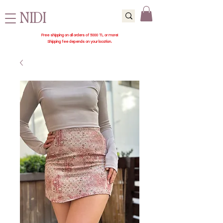
NIDI
Free shipping on all orders of 5000 TL or more!
Shipping fee depends on your location.