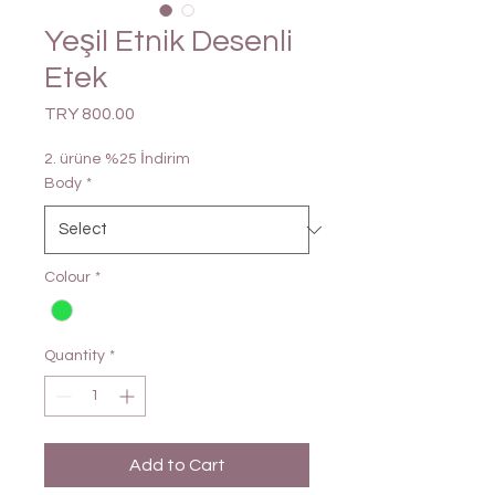
Yeşil Etnik Desenli
Etek
Price
TRY 800.00
2. ürüne %25 İndirim
Body
*
Colour
*
Quantity
*
Add to Cart