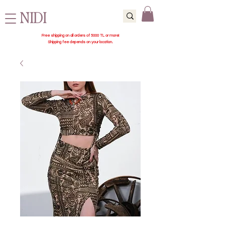
NIDI
Free shipping on all orders of 5000 TL or more!
Shipping fee depends on your location.