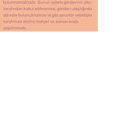
bulunmamaktadır. Bunun sebebi gönderinin alıcı
tarafından kabul edilmemesi, gönderi ulaştığında
adreste bulunulmaması vs gibi sorunlar sebebiyle
tarafımıza ekstra maliyet ve zaman kaybı
yaşatmasıdır.
Kargo ücretlendirmesi nasıl?
Kargo ücreti 100 TL'dir. 2000 TL ve üzeri
alışverişlerinizde kargo ücretini biz
karşılıyoruz.
İade ve değişimlerde kargo süreci nasıl?
Tarafımıza iade ve değişim için göndereceğiniz
kargolarınızı herhangi bir kargo şirketi ile alıcı ödemeli
olarak, size ilettiğimiz maildeki adrese
gönderebilirsiniz.