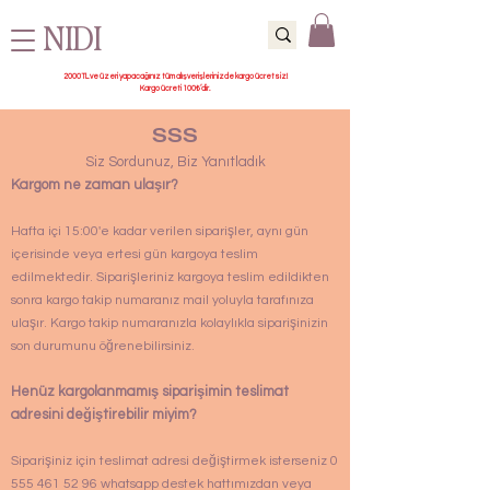
NIDI
2000 TL ve üzeri yapacağınız tüm alışverişlerinizde kargo ücretsiz!
Kargo ücreti 100₺’dir.
SSS
Siz Sordunuz, Biz Yanıtladık
Kargom ne zaman ulaşır?
Hafta içi 15:00'e kadar verilen siparişler, aynı gün
içerisinde veya ertesi gün kargoya teslim
edilmektedir. Siparişleriniz kargoya teslim edildikten
sonra kargo takip numaranız mail yoluyla tarafınıza
ulaşır. Kargo takip numaranızla kolaylıkla siparişinizin
son durumunu öğrenebilirsiniz.
Henüz kargolanmamış siparişimin teslimat
adresini değiştirebilir miyim?
Siparişiniz için teslimat adresi değiştirmek isterseniz 0
555 461 52 96 whatsapp destek hattımızdan veya