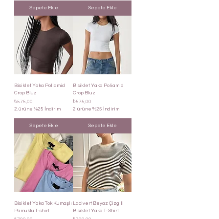
Sepete Ekle
Sepete Ekle
Bisiklet Yaka Poliamid
Bisiklet Yaka Poliamid
Crop Bluz
Crop Bluz
Fiyat
Fiyat
₺575,00
₺575,00
2. ürüne %25 İndirim
2. ürüne %25 İndirim
Sepete Ekle
Sepete Ekle
Bisiklet Yaka Tok Kumaşlı
Lacivert Beyaz Çizgili
Pamuklu T-shirt
Bisiklet Yaka T-Shirt