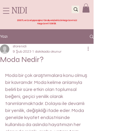
NIDI
2000 TL ve üzeri yapacağınız tüm alışverişlerinizde kargo ücretsiz!
Kargo ücreti 100₺’dir.
Yazı
storenidi
9 Şub 2023
1 dakikada okunur
Moda Nedir?
Moda bir çok araştırmalara konu olmuş 
bir kavramdır. Moda kelime anlamıyla 
belirli bir süre etkin olan toplumsal 
beğeni, geçici yenilik olarak 
tanımlanmaktadır. Dolayısı ile devamlı 
bir yenilik, değişikliği ifade eder. Moda 
genelde kıyafet endüstrisinde 
kullanılsa da aslında hayatımızın her 