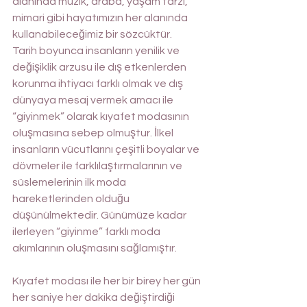
alanında müzik, araba, yaşam tarzı, 
mimari gibi hayatımızın her alanında 
kullanabileceğimiz bir sözcüktür. 
Tarih boyunca insanların yenilik ve 
değişiklik arzusu ile dış etkenlerden 
korunma ihtiyacı farklı olmak ve dış 
dünyaya mesaj vermek amacı ile 
“giyinmek” olarak kıyafet modasının 
oluşmasına sebep olmuştur. İlkel 
insanların vücutlarını çeşitli boyalar ve 
dövmeler ile farklılaştırmalarının ve 
süslemelerinin ilk moda 
hareketlerinden olduğu 
düşünülmektedir. Günümüze kadar 
ilerleyen “giyinme” farklı moda 
akımlarının oluşmasını sağlamıştır. 
Kıyafet modası ile her bir birey her gün 
her saniye her dakika değiştirdiği 