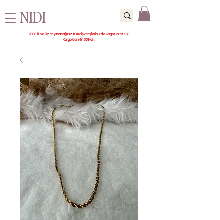
NIDI
2000 TL ve üzeri yapacağınız tüm alışverişlerinizde kargo ücretsiz!
Kargo ücreti 100₺’dir.