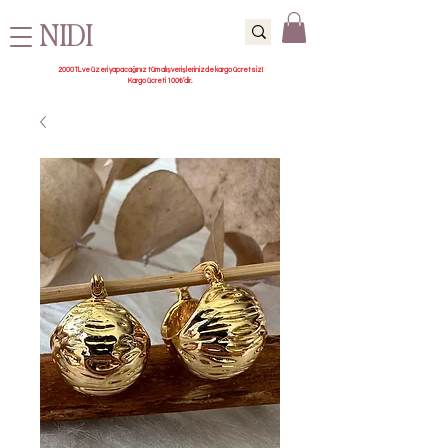
NIDI
2000 TL ve üzeri yapacağınız tüm alışverişlerinizde kargo ücretsiz!
Kargo ücreti 100₺’dir.