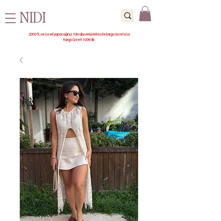
NIDI
2000 TL ve üzeri yapacağınız tüm alışverişlerinizde kargo ücretsiz!
Kargo ücreti 100₺’dir.