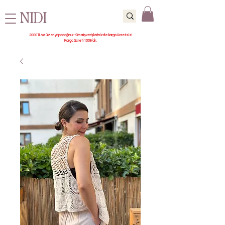
NIDI
2000 TL ve üzeri yapacağınız tüm alışverişlerinizde kargo ücretsiz!
Kargo ücreti 100₺’dir.