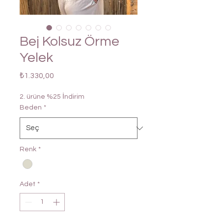
Bej Kolsuz Örme
Yelek
Fiyat
₺1.330,00
2. ürüne %25 İndirim
Beden
*
Renk
*
Adet
*