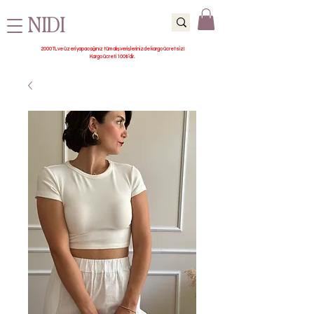
NIDI
2000 TL ve üzeri yapacağınız tüm alışverişlerinizde kargo ücretsiz!
Kargo ücreti 100₺’dir.