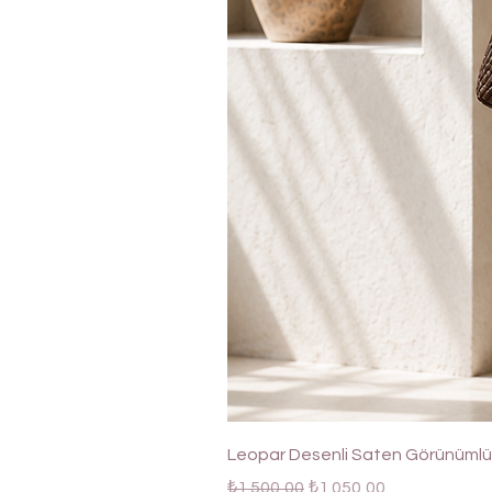
Leopar Desenli Saten Görünümlü 
Normal Fiyat
İndirimli Fiyat
₺1.500,00
₺1.050,00