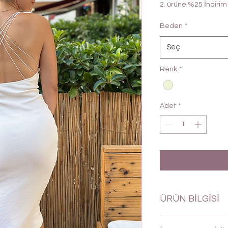
2. ürüne %25 İndirim
Beden
*
Seç
Renk
*
Adet
*
ÜRÜN BİLGİSİ
Sırtı İp Detaylı, Sırt 