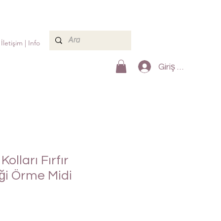
İletişim | Info
Giriş Yap
Kolları Fırfır
ği Örme Midi