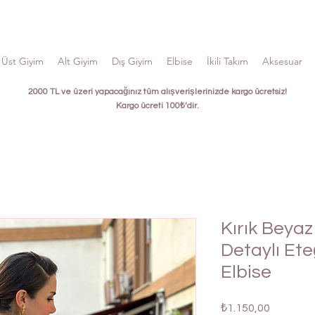
Üst Giyim
Alt Giyim
Dış Giyim
Elbise
İkili Takım
Aksesuar
2000 TL ve üzeri yapacağınız tüm alışverişlerinizde kargo ücretsiz!
Kargo ücreti 100₺’dir.
Kırık Beyaz 
Detaylı Ete
Elbise
Fiyat
₺1.150,00