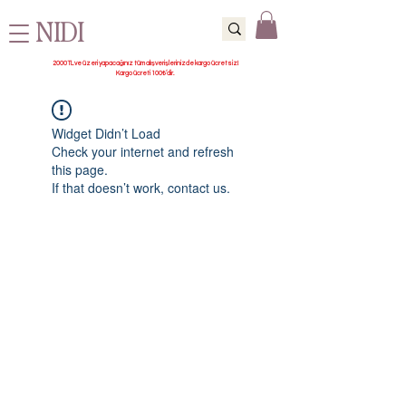
NIDI
2000 TL ve üzeri yapacağınız tüm alışverişlerinizde kargo ücretsiz!
Kargo ücreti 100₺’dir.
Widget Didn’t Load
Check your internet and refresh
this page.
If that doesn’t work, contact us.