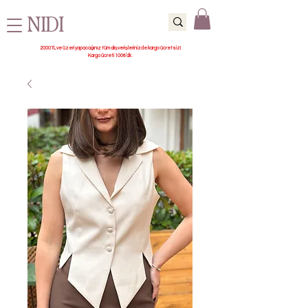
NIDI
2000 TL ve üzeri yapacağınız tüm alışverişlerinizde kargo ücretsiz!
Kargo ücreti 100₺’dir.