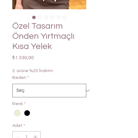
Özel Tasarım
Önden Yırtmaçlı
Kısa Yelek
Fiyat
₺1.330,00
2. ürüne %25 İndirim
Beden
*
Renk
*
Adet
*