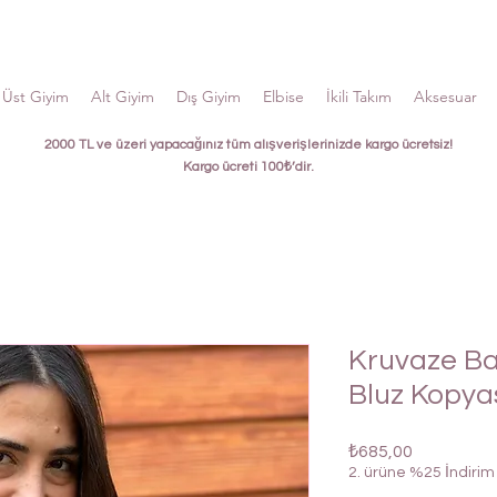
Üst Giyim
Alt Giyim
Dış Giyim
Elbise
İkili Takım
Aksesuar
2000 TL ve üzeri yapacağınız tüm alışverişlerinizde kargo ücretsiz!
Kargo ücreti 100₺’dir.
Kruvaze Ba
Bluz Kopya
Fiyat
₺685,00
2. ürüne %25 İndirim