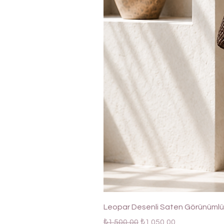
Leopar Desenli Saten Görünümlü 
Normal Fiyat
İndirimli Fiyat
₺1.500,00
₺1.050,00