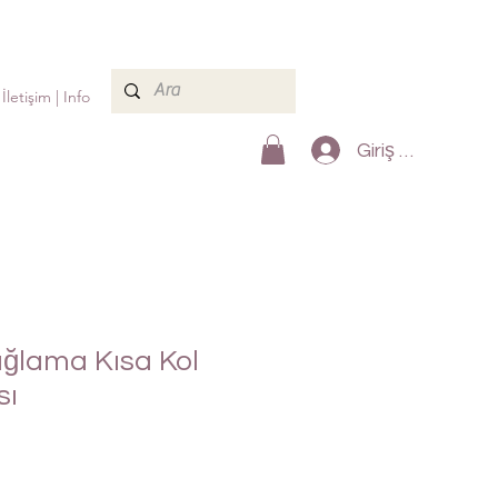
İletişim | Info
Giriş Yap
ğlama Kısa Kol
sı