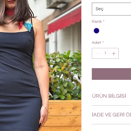
Seç
Renk
*
Adet
*
ÜRÜN BİLGİSİ
İADE VE GERİ 
Siz değerli müşterile