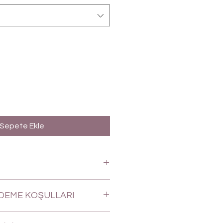
Sepete Ekle
ÖDEME KOŞULLARI
rimizin memnuniyeti bizler için çok