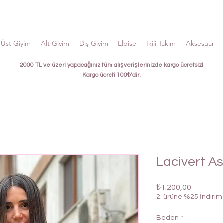
Üst Giyim
Alt Giyim
Dış Giyim
Elbise
İkili Takım
Aksesuar
2000 TL ve üzeri yapacağınız tüm alışverişlerinizde kargo ücretsiz!
Kargo ücreti 100₺’dir.
Lacivert Ask
Fiyat
₺1.200,00
2. ürüne %25 İndirim
Beden
*