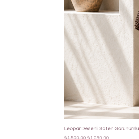
Leopar Desenli Saten Görünümlü 
Normal Fiyat
İndirimli Fiyat
₺1.500,00
₺1.050,00