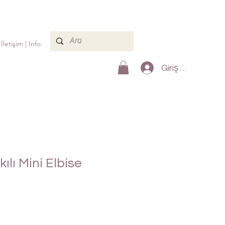
İletişim | Info
Giriş Yap
ılı Mini Elbise