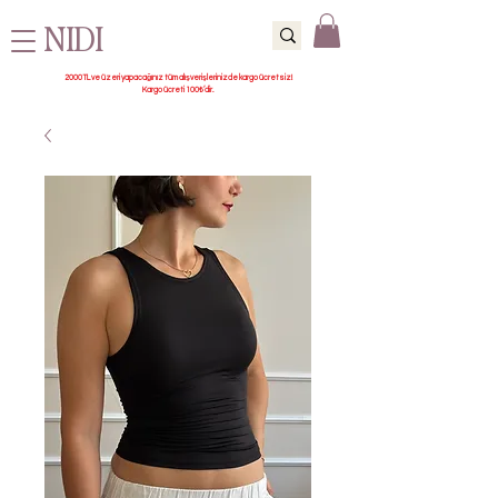
NIDI
2000 TL ve üzeri yapacağınız tüm alışverişlerinizde kargo ücretsiz!
Kargo ücreti 100₺’dir.