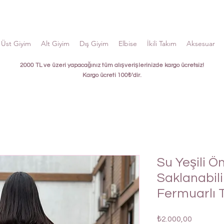
Üst Giyim
Alt Giyim
Dış Giyim
Elbise
İkili Takım
Aksesuar
2000 TL ve üzeri yapacağınız tüm alışverişlerinizde kargo ücretsiz!
Kargo ücreti 100₺’dir.
Su Yeşili 
Saklanabil
Fermuarlı 
Fiyat
₺2.000,00