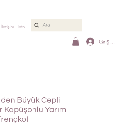
İletişim | Info
Giriş Yap
Önden Büyük Cepli
ir Kapüşonlu Yarım
Trençkot