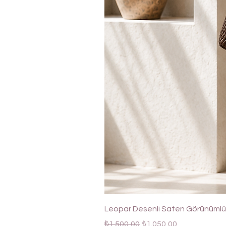
Leopar Desenli Saten Görünümlü 
Normal Fiyat
İndirimli Fiyat
₺1.500,00
₺1.050,00