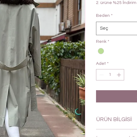
2. ürüne %25 İndirim
Beden
*
Seç
Renk
*
Adet
*
ÜRÜN BİLGİSİ