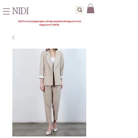
NIDI
2000 TL ve üzeri yapacağınız tüm alışverişlerinizde kargo ücretsiz!
Kargo ücreti 100₺’dir.