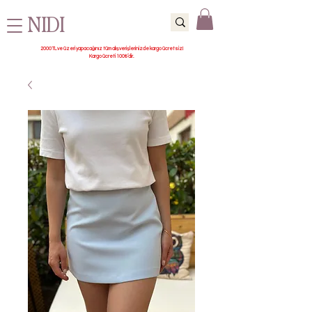
NIDI
2000 TL ve üzeri yapacağınız tüm alışverişlerinizde kargo ücretsiz!
Kargo ücreti 100₺’dir.