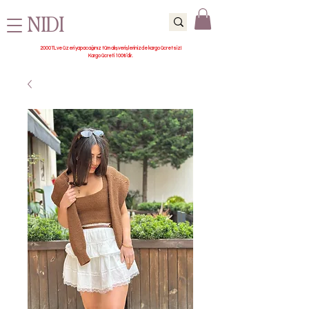
NIDI
2000 TL ve üzeri yapacağınız tüm alışverişlerinizde kargo ücretsiz!
Kargo ücreti 100₺’dir.